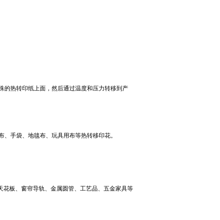
殊的热转印纸上面，然后通过温度和压力转移到产
伞布、手袋、地毯布、玩具用布等热转移印花。
天花板、窗帘导轨、金属圆管、工艺品、五金家具等