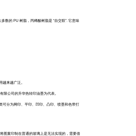
的 PU 树脂，丙稀酸树脂是 “自交联”. 它意味
用越来越广泛。
料有限公司的升华热转印油墨为代表。
类可分为网印、平印、凹印、凸印、喷墨和色带打
要将图案印制在普通的玻璃上是无法实现的，需要借