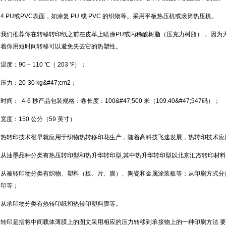
4.PU或PVC表面，如涂复 PU 或 PVC 的织物等。采用平板热压机或滚筒热压机。
我们推荐你在转移转印纸之前在皮革上喷涂PU或丙稀酸树脂（压克力树脂）， 因为大多数
着你用短时间转移可以避免失去它的热塑性。
温度：90 – 110 ℃（ 203 ℉）；
压力：20-30 kg&#47;cm2；
时间： 4-6 秒产品包装规格：卷长度：100&#47;500 米（109.40&#47;547码）；
宽度：150 公分（59 英寸）
热转印技术很早就应用于织物热转移印花生产，随着高科技飞速发展，热转印技术应
从油墨品种分类有热压转印型和热升华转印型,其中热升华转印型以北京汇杰转印材
从被转印物分类有织物、塑料（板、片、膜）、陶瓷和金属涂装板等；从印刷方式分
印等；
从承印物分类有热转印纸和热转印塑料膜等。
转印是指将中间载体薄膜上的图文采用相应的压力转移到承接物上的一种印刷方法 