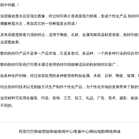
助中间载 ！
涂层吸收墨水后呈现出图像，经过转印再介质表面强力附着，形成个性化产品 热转
烯酸树脂为主，再加其它的一些树脂复合而成！
具有高硬度附着力强的特点，适用于陶瓷、石材、金属等耐高温材质表面，热转印效
达原图效果。
数码热转印产品不是单一产品市场，它是多形式、多品种、一个跨多种行业的综合市
数码热转印彩色打印墨水通过使用热转印纸能够适应的耗材相对比较广，
如各种化纤织物、经过涂层处理的各种硬质材料如金属、木材、石材、陶瓷、玻璃、P
结合热转印技术以无制版方式生产制作个性化产品，为个性化市场的发展带来了新的
这些材料可应用在服装、印染、装饰、工艺、轻工、礼品、广告、美术、摄影、旅游
不同的。
阿里巴巴商铺
/
慧聪商铺
/
新闻中心
/
客服中心
/
网站地图
/
网络商城