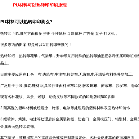
PU材料可以热转印印刷原理
PU材料可以
热转印
印刷么?
热转印 可以做的方面很多 拼图 个性鼠标点 影像杯 广告扇 盘子 打火机 。
很多东西的图案 都是可以采用转印来做的！
热转印纸，热转印花纸，气染纸，升华纸采用特殊的热转印油墨把各种图案印刷在特
品上。
目前主要应用在1. 色丁布.边纶布.牛津布.拉架布.无纺布.电子绒等布料热升华加工.
广泛用于手袋,服装.鞋材.玩具等行业面料里布印花.服装饰布、窗帘布、沙发布、雨
现有各种花纹、风景、迷彩、动物皮纹等不同款式的印刷版辊500多套
2.耐高温的塑料材料或经喷涂、烤漆、电泳等处理后的塑料材料表面热转印装饰
3.经喷涂、烤漆、电泳等处理后的金属装饰板、防盗门、金属模压门、铝型材、金属
金属表面热转印装饰。
其它情况：可根据客户的需求调色或或开制新版定做。各种天然皮革的正面和反面。