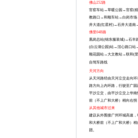
佛山252路
官窑车站→草暖公园→官窑(
教路口→和顺车站→白岗市场
井大道(红星村)→石井大道南
佛里04B路
凰岗总站(锦东服装城)→石丰
(白云湖公园)站→滘心路口
顺花园站→大文教站→联和(里
自驾车路线
天河方向
从天河路经由天河立交走向环
路方向上内环路，行驶至广园西
平沙立交，由平沙立交上华南
前（不上广和大桥）稍向右拐，
从其他城市过来
建议从外围接广州环城高速，
和大桥前（不上广和大桥）稍向
团。