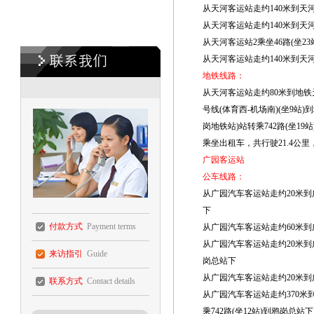
从天河客运站走约140米到天河
从天河客运站走约140米到天河
从天河客运站2乘坐46路(坐23
从天河客运站走约140米到天河
地铁线路：
从天河客运站走约80米到地铁
号线(体育西-机场南)(坐9
岗地铁站)站转乘742路(坐19
乘坐出租车，共行驶21.4公里
广园客运站
公车线路：
从广园汽车客运站走约20米到广
下
付款方式
Payment terms
从广园汽车客运站走约60米到广园
从广园汽车客运站走约20米到广园
来访指引
Guide
岗总站下
从广园汽车客运站走约20米到广园
联系方式
Contact details
从广园汽车客运站走约370米到
乘742路(坐12站)到鸦岗总站下