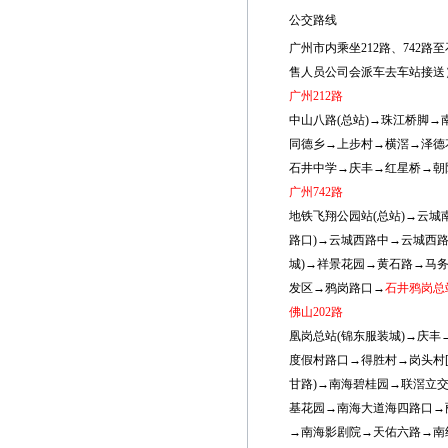
公交路线
广州市内乘坐212路、742
售人员公司会派车去车站接送
广州212路
中山八路(总站)→珠江桥脚
同德乡→上步村→横滘→泽德
石井中学→庆丰→红星桥→朝
广州742路
地铁飞翔公园站(总站)→云城
路口)→云城西路中→云城西路
城)→祥景花园→黄石路→马
发区→鸦岗路口→
石井鸦岗总
佛山202路
凰岗总站(锦东服装城)→庆
度假村路口→得胜村→岗头村[
甘路)→南海碧桂园→联滘立
基花园→南海大道海四路口→
→南海影剧院→天佑六路→南