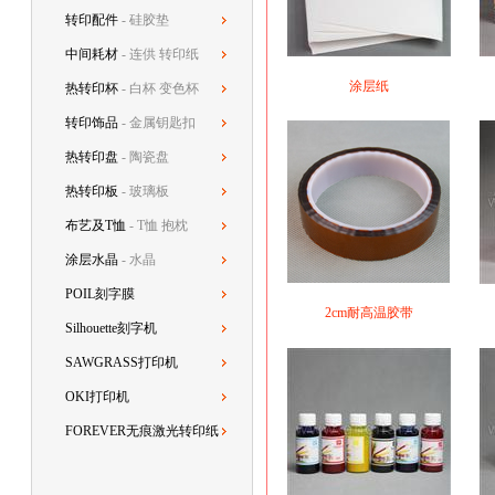
转印配件
- 硅胶垫
中间耗材
- 连供 转印纸
涂层纸
热转印杯
- 白杯 变色杯
转印饰品
- 金属钥匙扣
热转印盘
- 陶瓷盘
热转印板
- 玻璃板
布艺及T恤
- T恤 抱枕
涂层水晶
- 水晶
POIL刻字膜
2cm耐高温胶带
Silhouette刻字机
SAWGRASS打印机
OKI打印机
FOREVER无痕激光转印纸