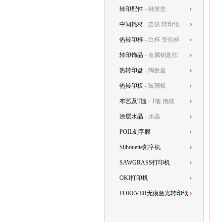
转印配件
- 硅胶垫
中间耗材
- 连供 转印纸
热转印杯
- 白杯 变色杯
转印饰品
- 金属钥匙扣
热转印盘
- 陶瓷盘
热转印板
- 玻璃板
布艺及T恤
- T恤 抱枕
涂层水晶
- 水晶
POIL刻字膜
Silhouette刻字机
SAWGRASS打印机
OKI打印机
FOREVER无痕激光转印纸