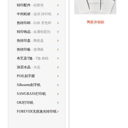
转印配件
- 硅胶垫
中间耗材
- 连供 转印纸
陶瓷冰箱贴
热转印杯
- 白杯 变色杯
转印饰品
- 金属钥匙扣
热转印盘
- 陶瓷盘
热转印板
- 玻璃板
布艺及T恤
- T恤 抱枕
涂层水晶
- 水晶
POIL刻字膜
Silhouette刻字机
SAWGRASS打印机
OKI打印机
FOREVER无痕激光转印纸