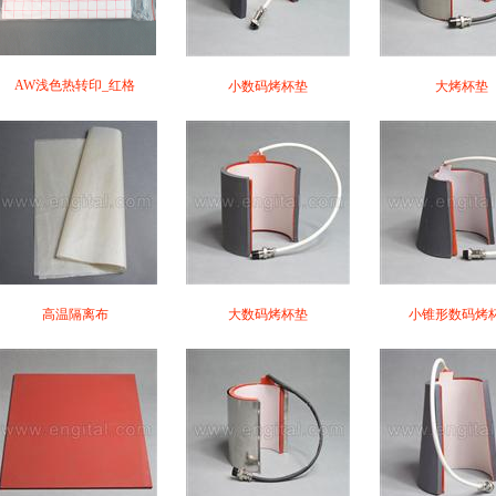
AW浅色热转印_红格
小数码烤杯垫
大烤杯垫
高温隔离布
大数码烤杯垫
小锥形数码烤