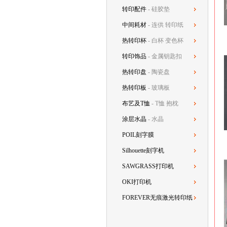
转印配件
- 硅胶垫
中间耗材
- 连供 转印纸
热转印杯
- 白杯 变色杯
转印饰品
- 金属钥匙扣
热转印盘
- 陶瓷盘
热转印板
- 玻璃板
布艺及T恤
- T恤 抱枕
涂层水晶
- 水晶
POIL刻字膜
Silhouette刻字机
SAWGRASS打印机
OKI打印机
FOREVER无痕激光转印纸