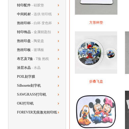
转印配件
- 硅胶垫
中间耗材
- 连供 转印纸
方形杯垫
热转印杯
- 白杯 变色杯
转印饰品
- 金属钥匙扣
热转印盘
- 陶瓷盘
热转印板
- 玻璃板
布艺及T恤
- T恤 抱枕
涂层水晶
- 水晶
POIL刻字膜
折叠飞盘
Silhouette刻字机
SAWGRASS打印机
OKI打印机
FOREVER无痕激光转印纸